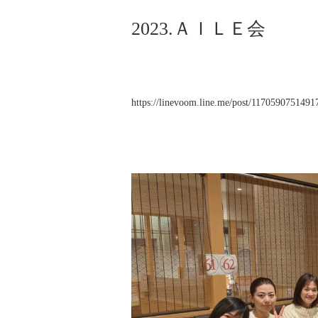
2023.ＡＩＬＥ会
https://linevoom.line.me/post/117059075149