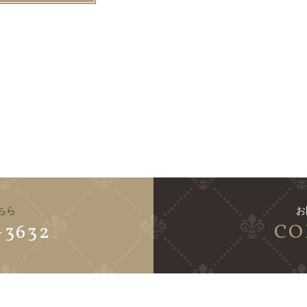
ちら
お
-3632
CO