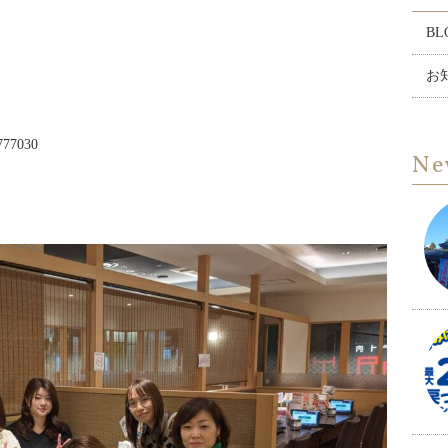
BL
お
1777030
Ne