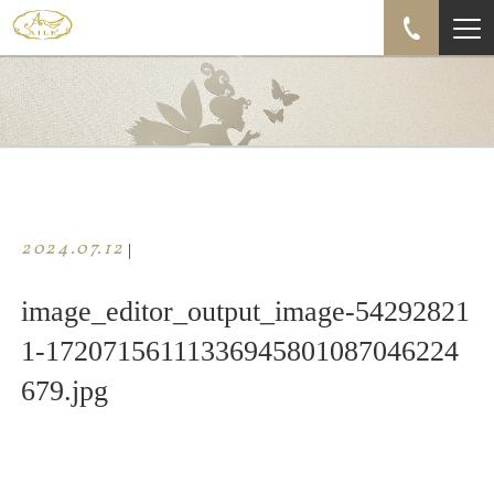
2024.07.12
|
image_editor_output_image-54292821
1-17207156111336945801087046224
679.jpg